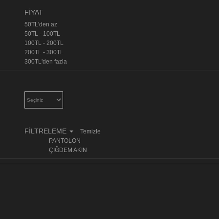
FİYAT
50TL'den az
50TL - 100TL
100TL - 200TL
200TL - 300TL
300TL'den fazla
FİLTRELEME
Temizle
PANTOLON
ÇİĞDEM AKIN