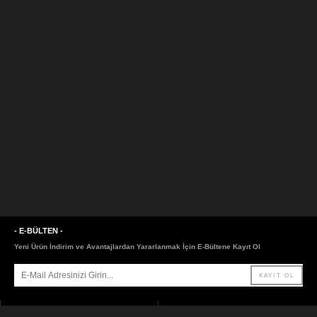
- E-BÜLTEN -
Yeni Ürün İndirim ve Avantajlardan Yararlanmak İçin E-Bültene Kayıt Ol
- SAYFALAR -
- LİNKLER -