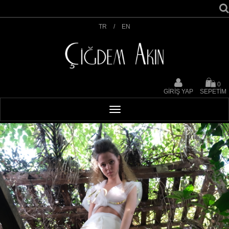
TR
/
EN
0
GİRİŞ YAP
SEPETİM