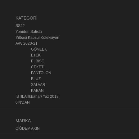
KATEGORİ
SS22
Yeniden Satista
Yilbasi Kapsul Koleksiyon
A/W 2020-21
GÖMLEK
ETEK
ELBISE
CEKET
PANTOLON
BLUZ
SALVAR
KABAN
ISTILA Ilkbahar/ Yaz 2018
0'N'DAN
MARKA
ÇİĞDEM AKIN