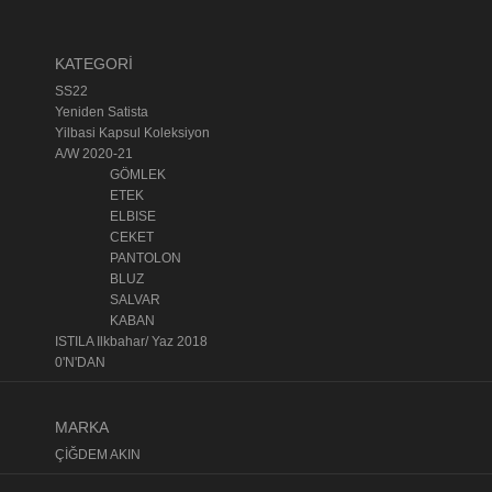
KATEGORİ
SS22
Yeniden Satista
Yilbasi Kapsul Koleksiyon
A/W 2020-21
GÖMLEK
ETEK
ELBISE
CEKET
PANTOLON
BLUZ
SALVAR
KABAN
ISTILA Ilkbahar/ Yaz 2018
0'N'DAN
MARKA
ÇİĞDEM AKIN