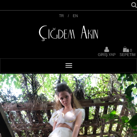
TR
/
EN
0
GİRİŞ YAP
SEPETİM