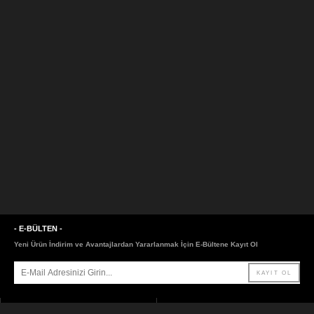
- E-BÜLTEN -
Yeni Ürün İndirim ve Avantajlardan Yararlanmak İçin E-Bültene Kayıt Ol
- SAYFALAR -
- LİNKLER -