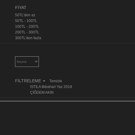
FİYAT
50TL'den az
50TL - 100TL
100TL - 200TL
200TL - 300TL
300TL'den fazla
FİLTRELEME
Temizle
ISTILA Ilkbahar/ Yaz 2018
ÇİĞDEM AKIN