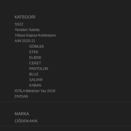
KATEGORİ
SS22
Yeniden Satista
Yilbasi Kapsul Koleksiyon
A/W 2020-21
GÖMLEK
ETEK
ELBISE
CEKET
PANTOLON
BLUZ
SALVAR
KABAN
ISTILA Ilkbahar/ Yaz 2018
0'N'DAN
MARKA
ÇİĞDEM AKIN