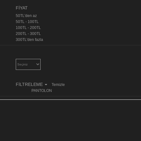
FİYAT
50TL'den az
50TL - 100TL
100TL - 200TL
200TL - 300TL
300TL'den fazla
FİLTRELEME
Temizle
PANTOLON