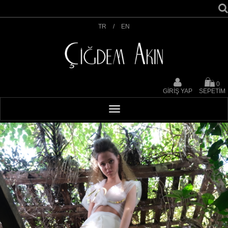
TR
/
EN
0
GİRİŞ YAP
SEPETİM