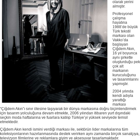
olarak yerini
almıştır.
Profesyonel
çalışma
hayatına
1988’de büyük
Türk tekstil
markası olan
Vakko’da
başlayan
Çiğdem Akın,
16 yıl boyunca
aynı şirkette
oluşturduğu pek
çok alt
markanın
kuruculuğunu
ve tasarımlarını
yapmıştır.
2004 yılında
kendi adıyla
yarattığı
markası
“Çiğdem Akın”ı sınır ötesine taşıyarak bir dünya markasına doğru biçimlendirmek
için tasarım yolculuğuna devam etmekte, 2006 yılından itibaren yurt dışındaki
seçkin moda haftalarına ve fuarlara katılıp Türkiye’yi yüksek seviyede temsil
etmektedir.
Çiğdem Akın kendi ismini verdiği markası ile, sektörün lider markalarına tüm
koleksiyonlarının hazırlanmasında destek verirken aynı zamanda birçok sanatçıya,
televizyon filmlerine ve reklamlara giyim ve aksesuvar tasarlamaktadır.