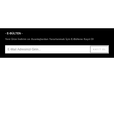
- E-BÜLTEN -
Yeni Ürün İndirim ve Avantajlardan Yararlanmak İçin E-Bültene Kayıt Ol
- SAYFALAR -
- LİNKLER -
ANASAYFA
HAKKIMIZDA
ÇİĞDEM AKIN
DEĞIŞIM VE İADE
HİKAYE
TESLIMAT BILGILERI
EDITORIAL
GIZLILIK İLKELERI
BASIN VE ORGANİZASYONLAR
VİDEO GALERİ
İLETİŞİM
SATIN AL
VİDEO GALERİ
TAKİP EDİN