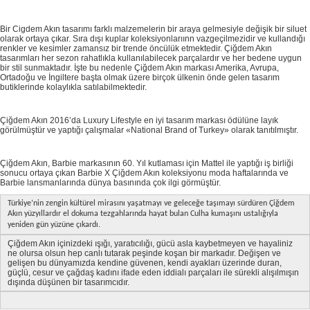
Bir Cigdem Akın tasarımı farklı malzemelerin bir araya gelmesiyle değişik bir siluet
olarak ortaya çıkar. Sıra dışı kuplar koleksiyonlarıınn vazgeçilmezidir ve kullandığı
renkler ve kesimler zamansız bir trende öncülük etmektedir. Çiğdem Akın
tasarımları her sezon rahatlıkla kullanılabilecek parçalardır ve her bedene uygun
bir stil sunmaktadır. İşte bu nedenle Çiğdem Akın markası Amerika, Avrupa,
Ortadoğu ve İngiltere başta olmak üzere birçok ülkenin önde gelen tasarım
butiklerinde kolaylıkla satılabilmektedir.
Çiğdem Akın 2016’da Luxury Lifestyle en iyi tasarım markası ödülüne layık
görülmüştür ve yaptığı çalışmalar «National Brand of Turkey» olarak tanıtılmıştır.
Çiğdem Akın, Barbie markasının 60. Yıl kutlaması için Mattel ile yaptığı iş birliği
sonucu ortaya çıkan Barbie X Çiğdem Akın koleksiyonu moda haftalarında ve
Barbie lansmanlarında dünya basınında çok ilgi görmüştür.
Türkiye’nin zengin kültürel mirasını yaşatmayı ve geleceğe taşımayı sürdüren Çiğdem
Akın y
üzyıllardır el dokuma tezgahlarında hayat bulan Culha kumaşını ustalığıyla
.
yeniden gün yüzüne çıkardı
Çiğdem Akın içinizdeki ışığı, yaratıcılığı, gücü asla kaybetmeyen ve hayaliniz
ne olursa olsun hep canlı tutarak peşinde koşan bir markadır. Değişen ve
gelişen bu dünyamızda kendine güvenen, kendi ayakları üzerinde duran,
güçlü, cesur ve çağdaş kadını ifade eden iddialı parçaları ile sürekli alışılmışın
dışında düşünen bir tasarımcıdır.