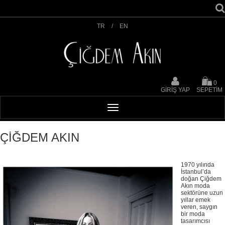
TR
/
EN
0
GİRİŞ YAP
SEPETİM
ÇİĞDEM AKIN
1970 yılında
İstanbul’da
doğan Çiğdem
Akın moda
sektörüne uzun
yıllar emek
veren, saygın
bir moda
tasarımcısı