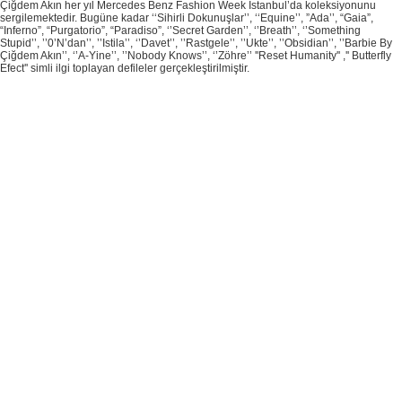
Çiğdem Akın her yıl Mercedes Benz Fashion Week Istanbul’da koleksiyonunu
sergilemektedir. Bugüne kadar ‘‘Sihirli Dokunuşlar’’, ‘‘Equine’’, ”Ada’’, “Gaia”,
“Inferno”, “Purgatorio”, “Paradiso”, ‘’Secret Garden’’, ‘’Breath’’, ‘’Something
Stupid’’, ’’0’N’dan’’, ’’Istila’’, ‘’Davet’’, ’’Rastgele’’, ’’Ukte’’, ’’Obsidian’’, ’’Barbie By
Çiğdem Akın’’, ‘’A-Yine’’, ’’Nobody Knows’’, ‘’Zöhre’’ ''Reset Humanity'' ,'' Butterfly
Efect'' simli ilgi toplayan defileler gerçekleştirilmiştir.