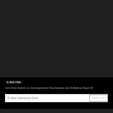
- E-BÜLTEN -
Yeni Ürün İndirim ve Avantajlardan Yararlanmak İçin E-Bültene Kayıt Ol
- SAYFALAR -
- LİNKLER -