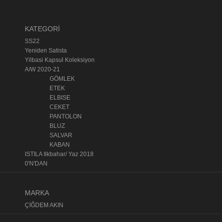
KATEGORİ
SS22
Yeniden Satista
Yilbasi Kapsul Koleksiyon
A/W 2020-21
GÖMLEK
ETEK
ELBISE
CEKET
PANTOLON
BLUZ
SALVAR
KABAN
ISTILA Ilkbahar/ Yaz 2018
0'N'DAN
MARKA
ÇİĞDEM AKIN