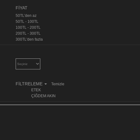
FİYAT
50TL'den az
50TL - 100TL
100TL - 200TL
200TL - 300TL
300TL'den fazla
FİLTRELEME
Temizle
ETEK
ÇİĞDEM AKIN