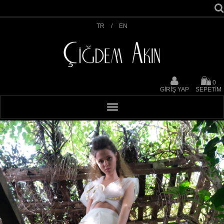
TR
/
EN
0
GİRİŞ YAP
SEPETİM