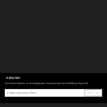
- E-BÜLTEN -
Yeni Ürün İndirim ve Avantajlardan Yararlanmak İçin E-Bültene Kayıt Ol
- SAYFALAR -
- LİNKLER -