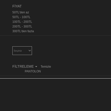
FİYAT
50TL'den az
50TL - 100TL
100TL - 200TL
200TL - 300TL
300TL'den fazla
FİLTRELEME
Temizle
PANTOLON