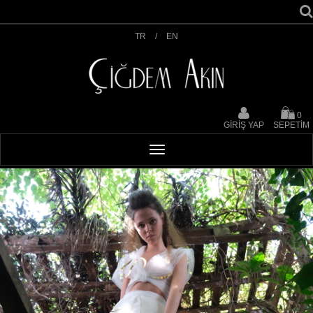
TR
/
EN
0
GİRİŞ YAP
SEPETİM