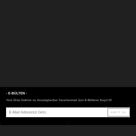
- E-BÜLTEN -
Yeni Ürün İndirim ve Avantajlardan Yararlanmak İçin E-Bültene Kayıt Ol
- SAYFALAR -
- LİNKLER -
ANASAYFA
HAKKIMIZDA