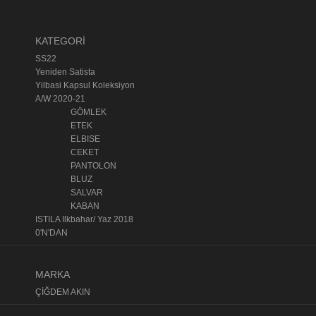
KATEGORİ
SS22
Yeniden Satista
Yilbasi Kapsul Koleksiyon
A/W 2020-21
GÖMLEK
ETEK
ELBISE
CEKET
PANTOLON
BLUZ
SALVAR
KABAN
ISTILA Ilkbahar/ Yaz 2018
0'N'DAN
MARKA
ÇİĞDEM AKIN