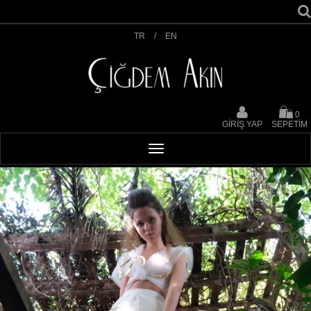
TR
/
EN
0
GİRİŞ YAP
SEPETİM