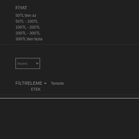
FİYAT
50TL'den az
50TL - 100TL
100TL - 200TL
200TL - 300TL
300TL'den fazla
FİLTRELEME
Temizle
ETEK