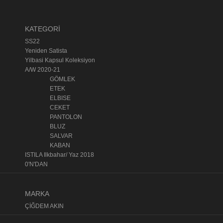
KATEGORİ
SS22
Yeniden Satista
Yilbasi Kapsul Koleksiyon
A/W 2020-21
GÖMLEK
ETEK
ELBISE
CEKET
PANTOLON
BLUZ
SALVAR
KABAN
ISTILA Ilkbahar/ Yaz 2018
0'N'DAN
MARKA
ÇİĞDEM AKIN