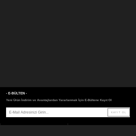
- E-BÜLTEN -
Yeni Ürün İndirim ve Avantajlardan Yararlanmak İçin E-Bültene Kayıt Ol
- SAYFALAR -
- LİNKLER -
ANASAYFA
HAKKIMIZDA