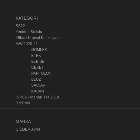
KATEGORİ
SS22
Yeniden Satista
Yilbasi Kapsul Koleksiyon
A/W 2020-21
GÖMLEK
ETEK
ELBISE
CEKET
PANTOLON
BLUZ
SALVAR
KABAN
ISTILA Ilkbahar/ Yaz 2018
0'N'DAN
MARKA
ÇİĞDEM AKIN