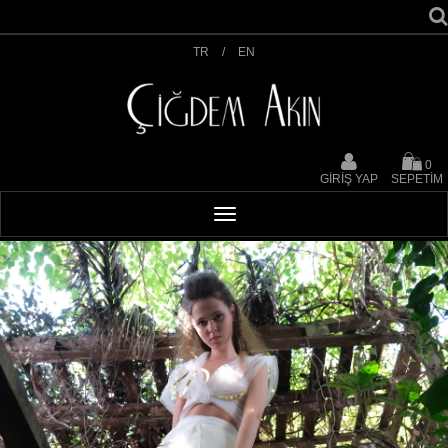
TR
/
EN
0
GİRİŞ YAP
SEPETİM