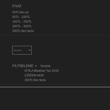
FİYAT
50TL'den az
50TL - 100TL
100TL - 200TL
200TL - 300TL
300TL'den fazla
FİLTRELEME
Temizle
ISTILA Ilkbahar/ Yaz 2018
ÇİĞDEM AKIN
300TL'den fazla