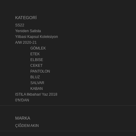
KATEGORİ
SS22
Yeniden Satista
Yilbasi Kapsul Koleksiyon
A/W 2020-21
GÖMLEK
ETEK
ELBISE
CEKET
PANTOLON
BLUZ
SALVAR
KABAN
ISTILA Ilkbahar/ Yaz 2018
0'N'DAN
MARKA
ÇİĞDEM AKIN