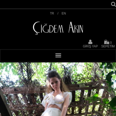
TR
/
EN
0
GİRİŞ YAP
SEPETİM