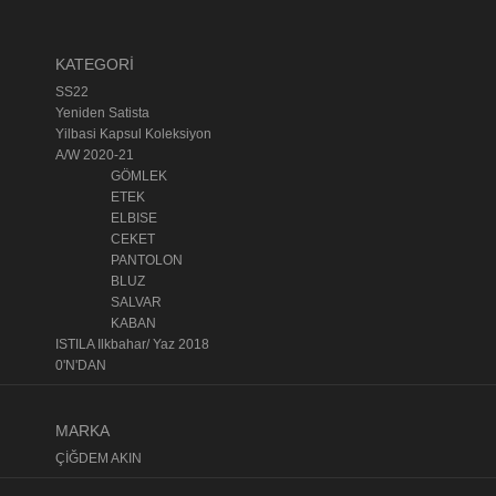
KATEGORİ
SS22
Yeniden Satista
Yilbasi Kapsul Koleksiyon
A/W 2020-21
GÖMLEK
ETEK
ELBISE
CEKET
PANTOLON
BLUZ
SALVAR
KABAN
ISTILA Ilkbahar/ Yaz 2018
0'N'DAN
MARKA
ÇİĞDEM AKIN