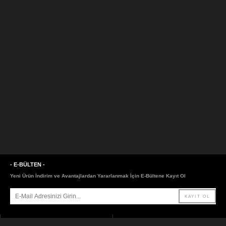
- E-BÜLTEN -
Yeni Ürün İndirim ve Avantajlardan Yararlanmak İçin E-Bültene Kayıt Ol
- SAYFALAR -
- LİNKLER -