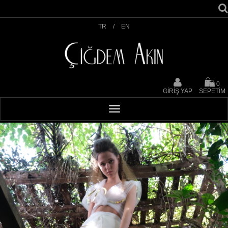
TR
/
EN
0
GİRİŞ YAP
SEPETİM