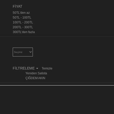
FİYAT
50TL'den az
50TL - 100TL
100TL - 200TL
200TL - 300TL
300TL'den fazla
FİLTRELEME
Temizle
Yeniden Satista
ÇİĞDEM AKIN