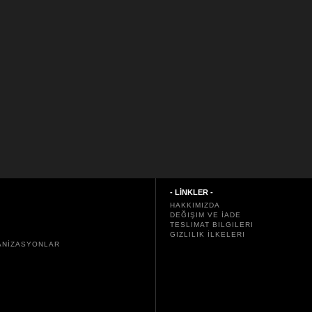
- LİNKLER -
HAKKIMIZDA
DEĞIŞIM VE İADE
TESLIMAT BILGILERI
GIZLILIK İLKELERI
ANİZASYONLAR