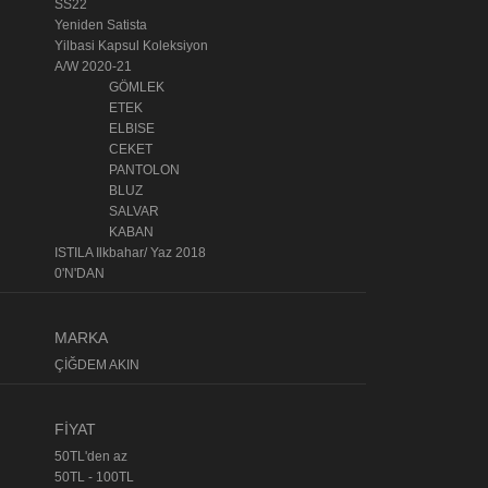
SS22
Yeniden Satista
Yilbasi Kapsul Koleksiyon
A/W 2020-21
GÖMLEK
ETEK
ELBISE
CEKET
PANTOLON
BLUZ
SALVAR
KABAN
ISTILA Ilkbahar/ Yaz 2018
0'N'DAN
MARKA
ÇİĞDEM AKIN
FİYAT
50TL'den az
50TL - 100TL