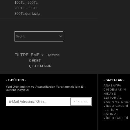
100TL - 200TL
200TL - 300TL
300TL'den fazla
FİLTRELEME
Temizle
CEKET
ÇİĞDEM AKIN
- E-BÜLTEN -
- SAYFALAR -
ANASAYFA
Yeni Ürün İndirim ve Avantajlardan Yararlanmak İçin E-
ÇİĞDEM AKIN
Bültene Kayıt Ol
HİKAYE
EDITORIAL
BASIN VE ORG
VİDEO GALERİ
İLETİŞİM
SATIN AL
VİDEO GALERİ