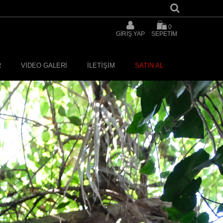
0
GİRİŞ YAP
SEPETİM
R
VİDEO GALERİ
İLETİŞİM
SATIN AL