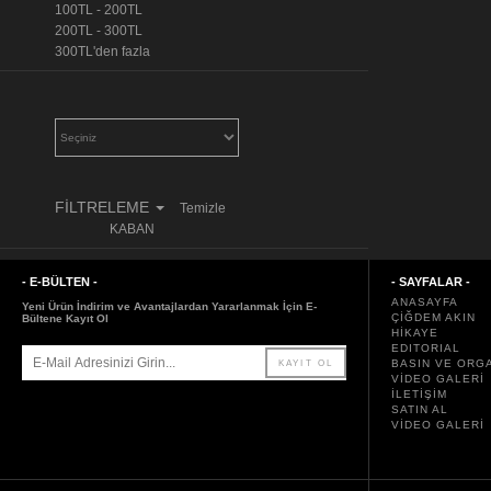
100TL - 200TL
200TL - 300TL
300TL'den fazla
FİLTRELEME
Temizle
KABAN
- E-BÜLTEN -
- SAYFALAR -
ANASAYFA
Yeni Ürün İndirim ve Avantajlardan Yararlanmak İçin E-
ÇİĞDEM AKIN
Bültene Kayıt Ol
HİKAYE
EDITORIAL
BASIN VE ORG
VİDEO GALERİ
İLETİŞİM
SATIN AL
VİDEO GALERİ