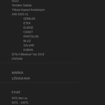
SS22
Yeniden Satista
Yilbasi Kapsul Koleksiyon
A/W 2020-21
GÖMLEK
ETEK
ELBISE
CEKET
PANTOLON
BLUZ
SALVAR
KABAN
ISTILA Ilkbahar/ Yaz 2018
0'N'DAN
MARKA
ÇİĞDEM AKIN
FİYAT
50TL'den az
50TL - 100TL