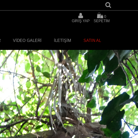
0
GİRİŞ YAP
SEPETİM
R
VİDEO GALERİ
İLETİŞİM
SATIN AL