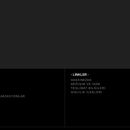
- LİNKLER -
HAKKIMIZDA
DEĞIŞIM VE İADE
TESLIMAT BILGILERI
GIZLILIK İLKELERI
ANİZASYONLAR